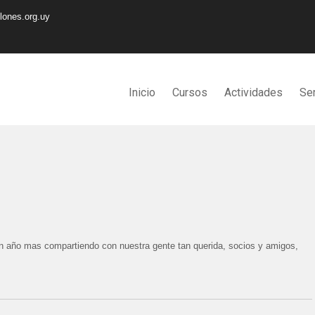
lones.org.uy
Inicio
Cursos
Actividades
Ser
n año mas compartiendo con nuestra gente tan querida, socios y amigos,