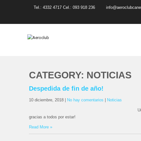
Tel.: 4332 4717 Cel.: 093 918 236
info@aeroclubcane
AEROCLUB
Canelones
CATEGORY: NOTICIAS
Despedida de fin de año!
10 diciembre, 2018
|
No hay comentarios
|
Noticias
U
gracias a todos por estar!
Read More »